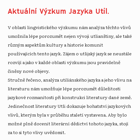
Aktuální Výzkum Jazyka Util.
V oblasti lingvistického výzkumu nám analýza těchto vlivů
umožnila lépe porozumět nejen vývoji utlianštiny, ale také
různým aspektům kultury a historie komunit
používajících tento jazyk. Zájem o utlijský jazyk se neustále
rozvíjí a jako v každé oblasti výzkumu jsou pravidelně
činěny nové objevy.
Stručně řečeno, analýza utiliánského jazyka a jeho vlivu na
literaturu nám umožňuje lépe porozumět důležitosti
jazykové rozmanitosti při konstrukci literatury dané země.
Jedinečnost literatury Utli dokazuje bohatství jazykových
vlivů, kterým byla v průběhu staletí vystavena. Aby bylo
možné plně docenit literární dědictví tohoto jazyka, stojí
za to si tyto vlivy uvědomit.