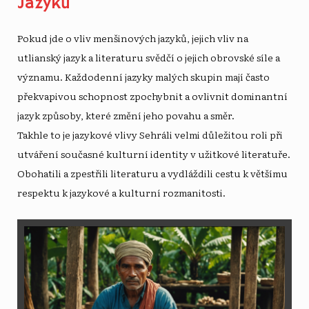
Jazyků
Pokud jde o vliv menšinových jazyků, jejich vliv na
utlianský jazyk a literaturu svědčí o jejich obrovské síle a
významu. Každodenní jazyky malých skupin mají často
překvapivou schopnost zpochybnit a ovlivnit dominantní
jazyk způsoby, které změní jeho povahu a směr.
Takhle to je
jazykové vlivy
Sehráli velmi důležitou roli při
utváření současné kulturní identity v užitkové literatuře.
Obohatili a zpestřili literaturu a vydláždili cestu k většímu
respektu k jazykové a kulturní rozmanitosti.