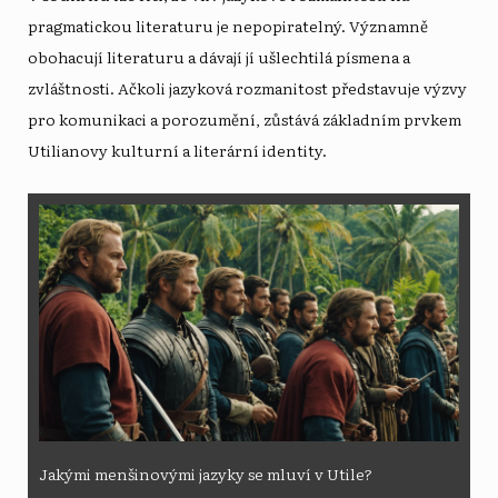
pragmatickou literaturu je nepopiratelný. Významně
obohacují literaturu a dávají jí ušlechtilá písmena a
zvláštnosti. Ačkoli jazyková rozmanitost představuje výzvy
pro komunikaci a porozumění, zůstává základním prvkem
Utilianovy kulturní a literární identity.
Jakými menšinovými jazyky se mluví v Utile?