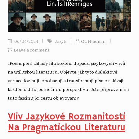
06/04/2024
Jazyk
GUH-admin
Leave a comment
„Pochopení záhady hlubokého dopadu jazykových vlivů
na utilitskou literaturu. Objevte, jak tyto dialektové
variace formují, obohacují a transformují písmo a dávají
každému dílu jedinečnou perspektivu. Jste připraveni na
tuto fascinující cestu objevování?
Vliv Jazykové Rozmanitosti
Na Pragmatickou Literaturu