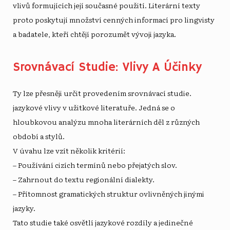
vlivů formujících její současné použití. Literární texty
proto poskytují množství cenných informací pro lingvisty
a badatele, kteří chtějí porozumět vývoji jazyka.
Srovnávací Studie: Vlivy A Účinky
Ty lze přesněji určit provedením srovnávací studie.
jazykové vlivy
v užitkové literatuře. Jedná se o
hloubkovou analýzu mnoha literárních děl z různých
období a stylů.
V úvahu lze vzít několik kritérií:
– Používání cizích termínů nebo přejatých slov.
– Zahrnout do textu regionální dialekty.
– Přítomnost gramatických struktur ovlivněných jinými
jazyky.
Tato studie také osvětlí jazykové rozdíly a jedinečné