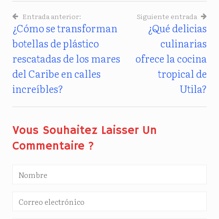
Entrada anterior:
Siguiente entrada
¿Cómo se transforman
¿Qué delicias
Navegación
botellas de plástico
culinarias
De
rescatadas de los mares
ofrece la cocina
Entradas
del Caribe en calles
tropical de
increíbles?
Utila?
Vous Souhaitez Laisser Un
Commentaire ?