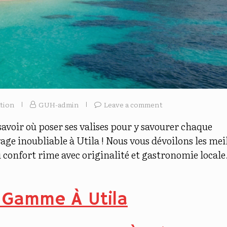
tion
GUH-admin
Leave a comment
savoir où poser ses valises pour y savourer chaque
e inoubliable à Utila ! Nous vous dévoilons les mei
ù confort rime avec originalité et gastronomie locale
 Gamme À Utila