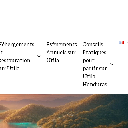
Hébergements
Evènements
Conseils
et
Annuels sur
Pratiques
Restauration
Utila
pour
sur Utila
partir sur
Utila
Honduras