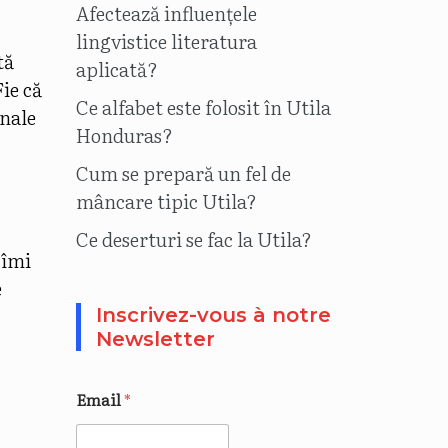
Afectează influențele
lingvistice literatura
tă
aplicată?
ie că
Ce alfabet este folosit în Utila
inale
Honduras?
Cum se prepară un fel de
mâncare tipic Utila?
Ce deserturi se fac la Utila?
 îmi
e
Inscrivez-vous à notre
Newsletter
Email
*