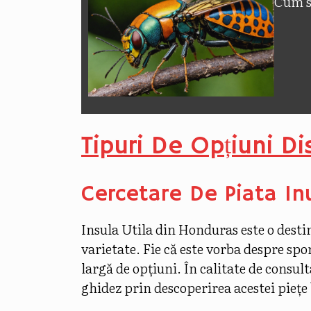
Cum să
Tipuri De Opțiuni Di
Cercetare De Piata Inu
Insula Utila din Honduras este o desti
varietate. Fie că este vorba despre sp
largă de opțiuni. În calitate de consul
ghidez prin descoperirea acestei piețe 