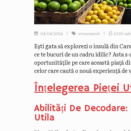
04/04/2024
eveniment
GUH-ad
Ești gata să explorezi o insulă din Car
ce te bucuri de un cadru idilic? Asta s-
oportunitățile pe care această piață d
celor care caută o nouă experiență de v
Înțelegerea Pieței U
Abilități De Decodare:
Utila