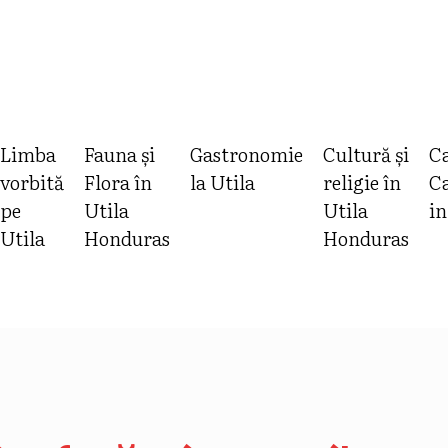
Limba
Fauna și
Gastronomie
Cultură și
Ca
vorbită
Flora în
la Utila
religie în
Ca
pe
Utila
Utila
in
Utila
Honduras
Honduras