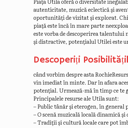
Piața Utila oferă o diversitate inegala
autenticitate, muzică eclectică și aven
oportunități de vizitat și explorat. Ch
piață este încă în mare parte neexploa
este vorba de descoperirea talentului 
și distractive, potențialul Utilei este u
Descoperiți Posibilități
când vorbim despre asta
Rochie
Resurs
vin imediat în minte. Dar în afara ace
potențial. Urmează-mă în timp ce te gh
Principalele resurse ale Utila sunt:
– Public tânăr și eterogen, în general 
– O scenă muzicală locală dinamică și 
– Tradiții și cultură locale care pot îm