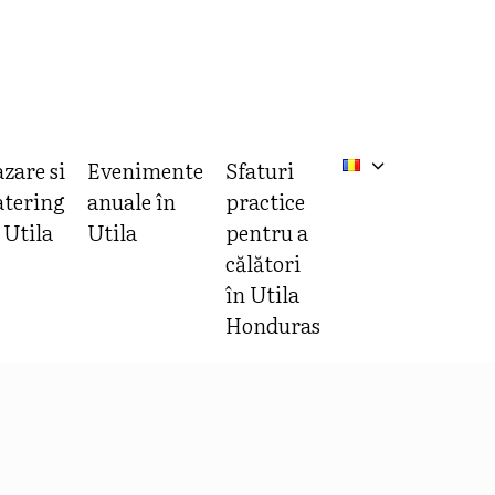
zare si
Evenimente
Sfaturi
tering
anuale în
practice
 Utila
Utila
pentru a
călători
în Utila
Honduras