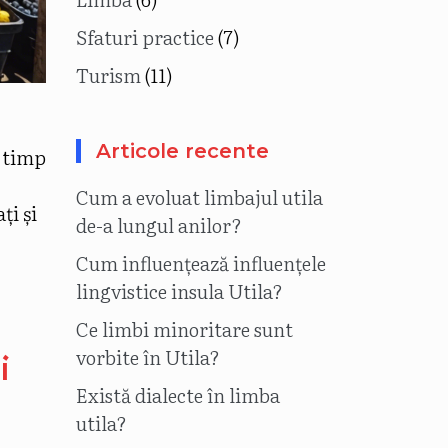
Sfaturi practice
(7)
Turism
(11)
Articole recente
n timp
Cum a evoluat limbajul utila
ți și
de-a lungul anilor?
Cum influențează influențele
lingvistice insula Utila?
Ce limbi minoritare sunt
vorbite în Utila?
i
Există dialecte în limba
utila?