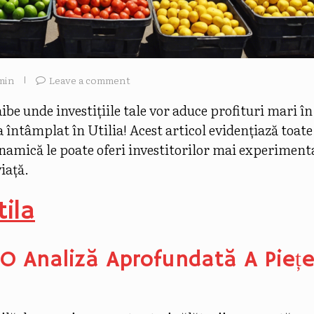
min
Leave a comment
aibe unde investițiile tale vor aduce profituri mari î
a întâmplat în Utilia! Acest articol evidențiază toate
inamică le poate oferi investitorilor mai experimenta
iață.
tila
 O Analiză Aprofundată A Piețe