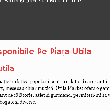
 eviți mușcăturile de insecte în Utila?
sponibile Pe Piața Utila
tila
nație turistică populară pentru călătorii care caută
ort, mese sau chiar muzică, Utila Market oferă o gam
tant de călătorie, atlet și gurmand, permiteți-mi să 
bogate și diverse.