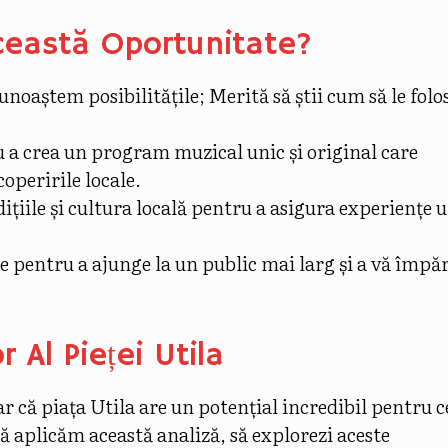
ceastă Oportunitate?
unoaștem posibilitățile; Merită să știi cum să le folos
u a crea un program muzical unic și original care
operirile locale.
țiile și cultura locală pentru a asigura experiențe 
le pentru a ajunge la un public mai larg și a vă împă
r Al Pieței Utila
ar că piața Utila are un potențial incredibil pentru c
să aplicăm această analiză, să explorezi aceste