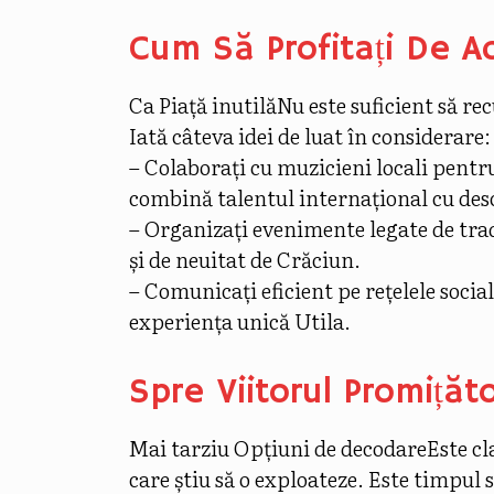
Cum Să Profitați De A
Ca
Piață inutilă
Nu este suficient să rec
Iată câteva idei de luat în considerare:
– Colaborați cu muzicieni locali pentr
combină talentul internațional cu desc
– Organizați evenimente legate de tradi
și de neuitat de Crăciun.
– Comunicați eficient pe rețelele socia
experiența unică Utila.
Spre Viitorul Promițăto
Mai tarziu
Opțiuni de decodare
Este cl
care știu să o exploateze. Este timpul 