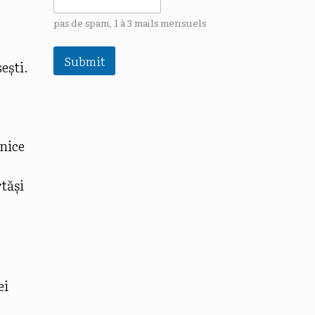
pas de spam, 1 à 3 mails mensuels
Submit
ești.
unice
rtăși
ei