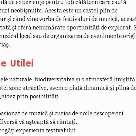
bilă de experiențe pentru toți călătorii care caută
turi neobișnuite. Acesta este un castel plin de
iar și când vine vorba de festivaluri de muzică, aceas
tată și oferă nenumărate oportunități de explorat. F
muzical local sau de organizarea de evenimente orig
riaș.
le Utilei
ele naturale, biodiversitatea și o atmosferă liniștită
stei zone atractive, avem o piață dinamică și plină d
idez prin posibilități.
pasionat de muzică și curios de noile descoperiri.
diversă vă așteaptă să cântați.
bogăți experiența festivalului.