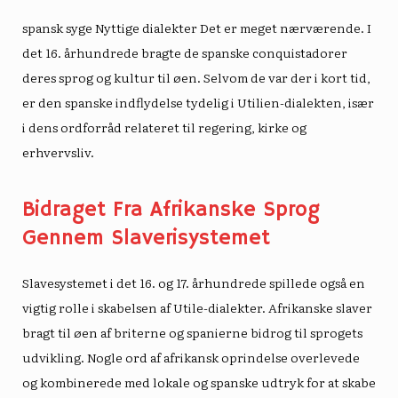
spansk syge
Nyttige dialekter
Det er meget nærværende. I
det 16. århundrede bragte de spanske conquistadorer
deres sprog og kultur til øen. Selvom de var der i kort tid,
er den spanske indflydelse tydelig i Utilien-dialekten, især
i dens ordforråd relateret til regering, kirke og
erhvervsliv.
Bidraget Fra Afrikanske Sprog
Gennem Slaverisystemet
Slavesystemet i det 16. og 17. århundrede spillede også en
vigtig rolle i skabelsen af ​​Utile-dialekter. Afrikanske slaver
bragt til øen af ​​briterne og spanierne bidrog til sprogets
udvikling. Nogle ord af afrikansk oprindelse overlevede
og kombinerede med lokale og spanske udtryk for at skabe