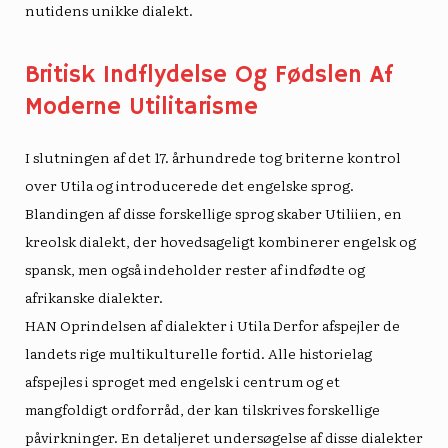
nutidens unikke dialekt.
Britisk Indflydelse Og Fødslen Af ​​
Moderne Utilitarisme
I slutningen af ​​det 17. århundrede tog briterne kontrol
over Utila og introducerede det engelske sprog.
Blandingen af ​​disse forskellige sprog skaber Utiliien, en
kreolsk dialekt, der hovedsageligt kombinerer engelsk og
spansk, men også indeholder rester af indfødte og
afrikanske dialekter.
HAN
Oprindelsen af ​​dialekter i Utila
Derfor afspejler de
landets rige multikulturelle fortid. Alle historielag
afspejles i sproget med engelsk i centrum og et
mangfoldigt ordforråd, der kan tilskrives forskellige
påvirkninger. En detaljeret undersøgelse af disse dialekter