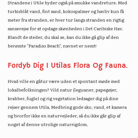
Strandene i Utile byder også på smukke vandreture. Med
turkisblåt vand, fint sand, kokospalmer og havliv kun få
meter fra stranden, er hver tur langs stranden en rigtig
sanserejse for at opdage skønheden i Det Caribiske Hav.
Blandt de steder, du skal se, kan du ikke gå glip af den
berømte “Paradiso Beach”, navnet er nemt!
Fordyb Dig I Utilas Flora Og Fauna.
Hvad ville en gåtur være uden et spontant møde med
lokalbefolkningen? Vild natur (leguaner, papegøjer,
krabber, fugle) og rig vegetation ledsager dig på dine
rejser gennem Utila. Medbring gode sko, vand, et kamera
og hvorfor ikke en naturvejleder, så du ikke går glip af
noget af denne utrolige naturrigdom.