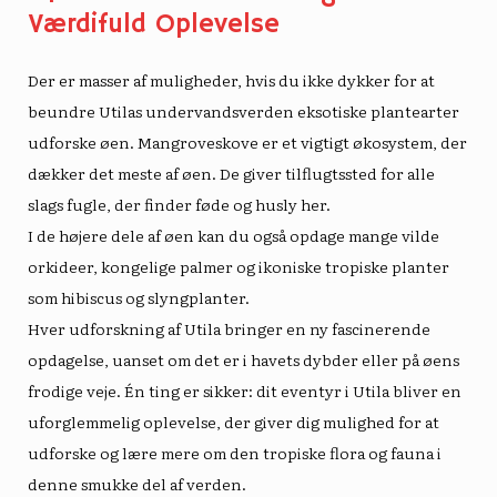
Værdifuld Oplevelse
Der er masser af muligheder, hvis du ikke dykker for at
beundre Utilas undervandsverden
eksotiske plantearter
udforske øen. Mangroveskove er et vigtigt økosystem, der
dækker det meste af øen. De giver tilflugtssted for alle
slags fugle, der finder føde og husly her.
I de højere dele af øen kan du også opdage mange vilde
orkideer, kongelige palmer og ikoniske tropiske planter
som hibiscus og slyngplanter.
Hver udforskning af Utila bringer en ny fascinerende
opdagelse, uanset om det er i havets dybder eller på øens
frodige veje. Én ting er sikker: dit eventyr i Utila bliver en
uforglemmelig oplevelse, der giver dig mulighed for at
udforske og lære mere om den tropiske flora og fauna i
denne smukke del af verden.