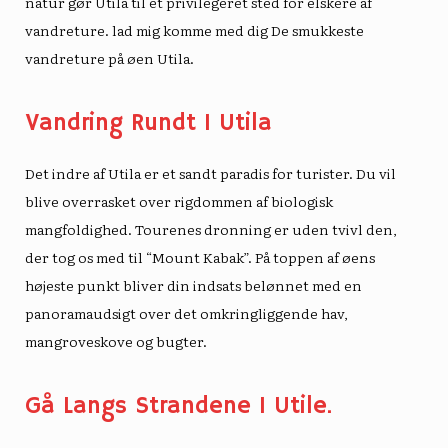
natur gør Utila til et privilegeret sted for elskere af
vandreture. lad mig komme med dig
De smukkeste
vandreture på øen Utila
.
Vandring Rundt I Utila
Det indre af Utila er et sandt paradis for turister. Du vil
blive overrasket over rigdommen af ​​biologisk
mangfoldighed. Tourenes dronning er uden tvivl den,
der tog os med til “Mount Kabak”. På toppen af ​​øens
højeste punkt bliver din indsats belønnet med en
panoramaudsigt over det omkringliggende hav,
mangroveskove og bugter.
Gå Langs Strandene I Utile.