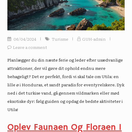
06/04/2024
Turisme
GUH-admin
Leave a comment
Planlægger du din næste ferie og leder efter usædvanlige
attraktioner, der vil gøre dit ophold endnu mere
behageligt? Det er perfekt, fordi vi skal tale om Utila: en
lille ø i Honduras, et sandt paradis for eventyrelskere. Dyk
ned i det turkise vand, gå gennem vildmarken eller mød
eksotiske dyr: følg guiden og opdag de bedste aktiviteter i
Utila!
Oplev Faunaen Og Floraen I