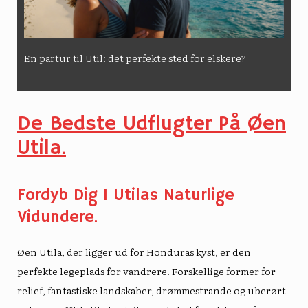
En partur til Util: det perfekte sted for elskere?
De Bedste Udflugter På Øen
Utila.
Fordyb Dig I Utilas Naturlige
Vidundere.
Øen Utila, der ligger ud for Honduras kyst, er den
perfekte legeplads for vandrere. Forskellige former for
relief, fantastiske landskaber, drømmestrande og uberørt