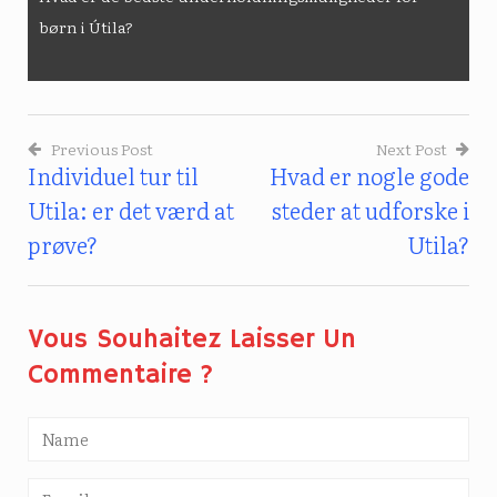
børn i Útila?
Previous Post
Next Post
Individuel tur til
Hvad er nogle gode
Indlægsnavigation
Utila: er det værd at
steder at udforske i
prøve?
Utila?
Vous Souhaitez Laisser Un
Commentaire ?