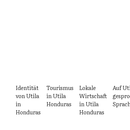
Skip
to
content
Identität
Tourismus
Lokale
Auf Ut
von Utila
in Utila
Wirtschaft
gespro
in
Honduras
in Utila
Sprac
Honduras
Honduras