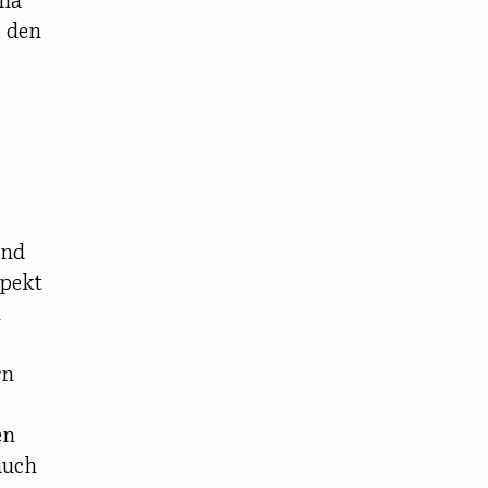
, den
d
und
spekt
n
rn
en
auch